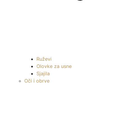
Ruževi
Olovke za usne
Sjajila
Oči i obrve